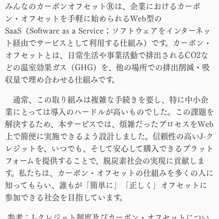
みんなのカーボンオフセットⓇは、企業におけるカーボ
ン・オフセットを手軽に始められるWeb型の
SaaS（Software as a Service；ソフトウェアをインターネッ
ト経由でサービスとして利用する仕組み）です。カーボン・
オフセットとは、日常生活や事業活動で排出されるCO2な
どの温室効果ガス（GHG）を、他の場所での排出削減・吸
収量で埋め合わせる仕組みです。
通常、この取り組みは複雑な手続きを要し、特に中小企
業にとっては導入のハードルが高いものでした。この課題を
解決するため、本サービスでは、煩雑だったプロセスをWeb
上で簡便に実施できるよう設計しました。信頼性の高いJ-ク
レジットを、いつでも、そして安心して購入できるプラット
フォームを提供することで、脱炭素社会の実現に貢献しま
す。私たちは、カーボン・オフセットの仕組みを多くの人に
知ってもらい、誰もが「簡単に」「正しく」オフセットに
参加できる社会を目指しています。
参考：J-クレジット制度及びカーボン・オフセットについ